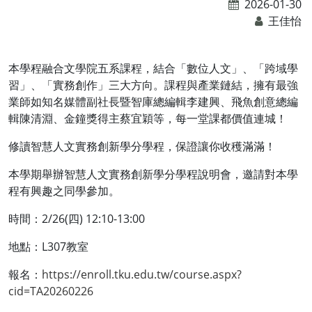
2026-01-30
王佳怡
本學程融合文學院五系課程，結合「數位人文」、「跨域學
習」、「實務創作」三大方向。課程與產業鏈結，擁有最強
業師如知名媒體副社長暨智庫總編輯李建興、飛魚創意總編
輯陳清淵、金鐘獎得主蔡宜穎等，每一堂課都價值連城！
修讀智慧人文實務創新學分學程，保證讓你收穫滿滿！
本學期舉辦智慧人文實務創新學分學程說明會，邀請對本學
程有興趣之同學參加。
時間：2/26(四) 12:10-13:00
地點：L307教室
報名：
https://enroll.tku.edu.tw/course.aspx?
cid=TA20260226