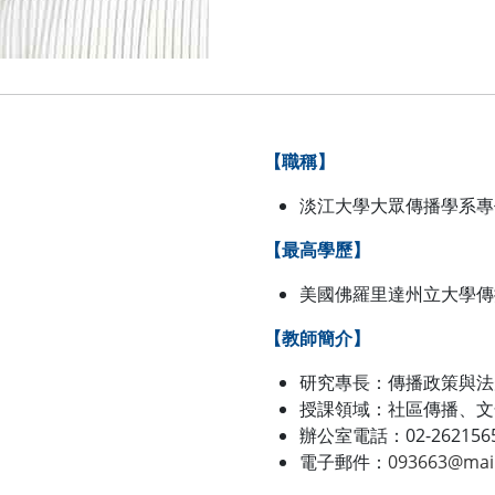
【職稱】
淡江大學大眾傳播學系專
【最高學歷】
美國佛羅里達州立大學傳
【教師簡介】
研究專長：傳播政策與法
授課領域：社區傳播、文
辦公室電話：02-2621565
電子郵件：
093663@mail