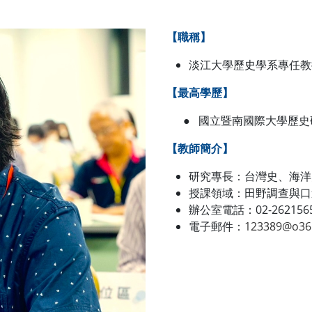
【職稱】
淡江大學歷史學系專任教
【最高學歷】
● 國立暨南國際大學歷史
【教師簡介】
研究專長：台灣史、海洋
授課領域：田野調查與口
辦公室電話：02-2621565
電子郵件：
123389@o365