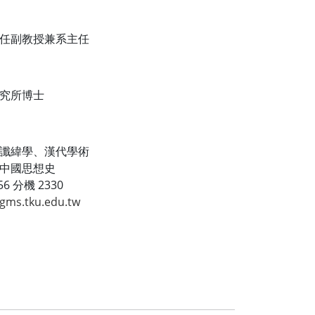
任副教授兼系主任
究所博士
讖緯學、漢代學術
中國思想史
6 分機 2330
gms.tku.edu.tw