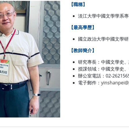
【職稱】
淡江大學中國文學學系專
【最高學歷】
國立政治大學中國文學研
【教師簡介】
研究專長：中國文學史、
授課領域：中國文學史、
辦公室電話：02-2621565
電子郵件：
yinshanpei@