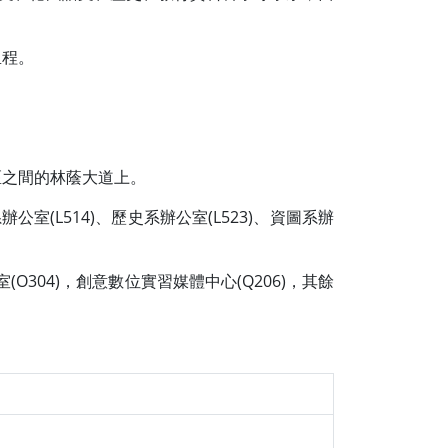
里程。
區之間的林蔭大道上。
室(L514)、歷史系辦公室(L523)、資圖系辦
O304)，創意數位實習媒體中心(Q206)，其餘