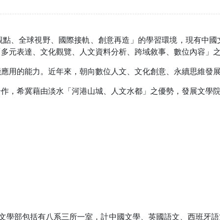
觀點、全球視野、國際接軌、創意再造」的學習環境，現有中國
「多元表達、文化觀覽、人文資料分析、跨域敘事、數位內容」
踐應用的能力。近年來，朝向數位人文、文化創意、永續思維發
合作，希冀藉由淡水「河港山城、人文水都」之優勢，發展文學
，文學部包括有八系三所一室，計中國文學、英國語文、西班牙