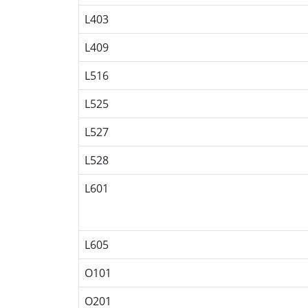
L403
L409
L516
L525
L527
L528
L601
L605
O101
O201