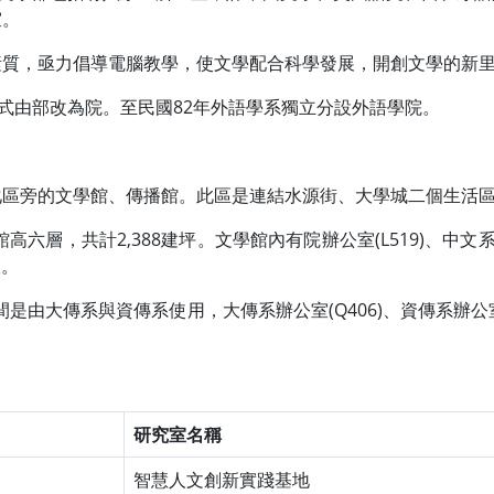
室。
素質，亟力倡導電腦教學，使文學配合科學發展，開創文學的新
正式由部改為院。至民國82年外語學系獨立分設外語學院。
化區旁的文學館、傳播館。此區是連結水源街、大學城二個生活
六層，共計2,388建坪。文學館內有院辦公室(L519)、中文系辦公
室。
是由大傳系與資傳系使用，大傳系辦公室(Q406)、資傳系辦公室(
研究室名稱
智慧人文創新實踐基地