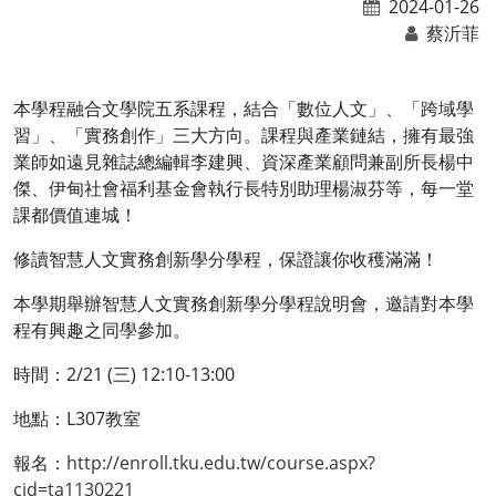
2024-01-26
蔡沂菲
本學程融合文學院五系課程，結合「數位人文」、「跨域學
習」、「實務創作」三大方向。課程與產業鏈結，擁有最強
業師如遠見雜誌總編輯李建興、資深產業顧問兼副所長楊中
傑、伊甸社會福利基金會執行長特別助理楊淑芬等，每一堂
課都價值連城！
修讀智慧人文實務創新學分學程，保證讓你收穫滿滿！
本學期舉辦智慧人文實務創新學分學程說明會，邀請對本學
程有興趣之同學參加。
時間：2/21 (三) 12:10-13:00
地點：L307教室
報名：
http://enroll.tku.edu.tw/course.aspx?
cid=ta1130221