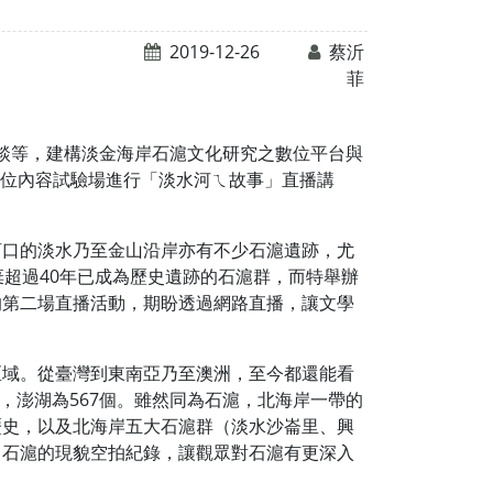
2019-12-26
蔡沂
菲
訪談等，建構淡金海岸石滬文化研究之數位平台與
數位內容試驗場進行「淡水河ㄟ故事」直播講
河口的淡水乃至金山沿岸亦有不少石滬遺跡，尤
超過40年已成為歷史遺跡的石滬群，而特舉辦
的第二場直播活動，期盼透過網路直播，讓文學
區域。從臺灣到東南亞乃至澳洲，至今都還能看
，澎湖為567個。雖然同為石滬，北海岸一帶的
歷史，以及北海岸五大石滬群（淡水沙崙里、興
、石滬的現貌空拍紀錄，讓觀眾對石滬有更深入