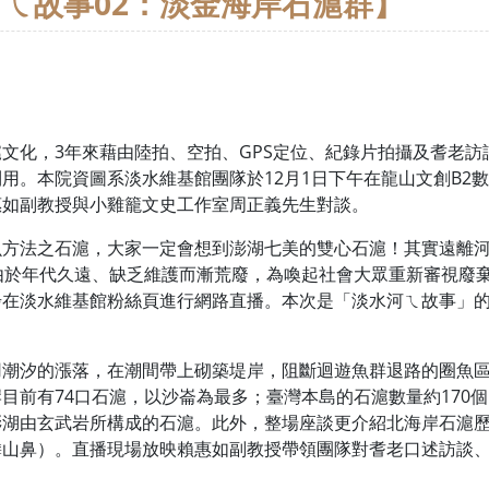
ㄟ故事02：淡金海岸石滬群】
文化，3年來藉由陸拍、空拍、GPS定位、紀錄片拍攝及耆老
用。本院資圖系淡水維基館團隊於12月1日下午在龍山文創B2
惠如副教授與小雞籠文史工作室周正義先生對談。
魚方法之石滬，大家一定會想到澎湖七美的雙心石滬！其實遠離
由於年代久遠、缺乏維護而漸荒廢，為喚起社會大眾重新審視廢棄
步在淡水維基館粉絲頁進行網路直播。本次是「淡水河ㄟ故事」
。
用潮汐的漲落，在潮間帶上砌築堤岸，阻斷迴遊魚群退路的圈魚
目前有74口石滬，以沙崙為最多；臺灣本島的石滬數量約170個
澎湖由玄武岩所構成的石滬。此外，整場座談更介紹北海岸石滬
麟山鼻）。直播現場放映賴惠如副教授帶領團隊對耆老口述訪談