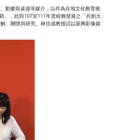
片、動畫與桌遊等媒介，以作為在地文化教育推
」，此與107至111年度校務發展之「共創大
理解、關懷與研究。林信成教授試以新興影像媒