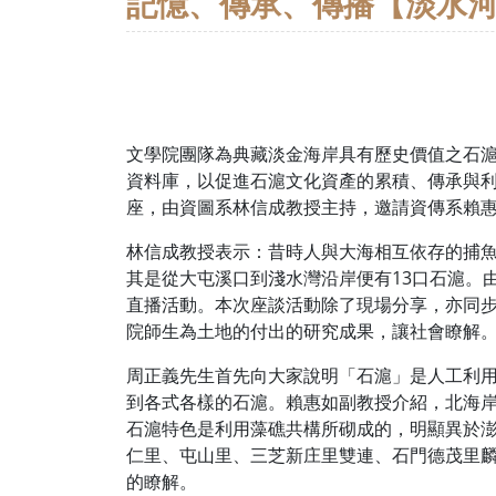
記憶、傳承、傳播【淡水河
文學院團隊為典藏淡金海岸具有歷史價值之石滬
資料庫，以促進石滬文化資產的累積、傳承與利
座，由資圖系林信成教授主持，邀請資傳系賴
林信成教授表示：昔時人與大海相互依存的捕
其是從大屯溪口到淺水灣沿岸便有13口石滬。
直播活動。本次座談活動除了現場分享，亦同
院師生為土地的付出的研究成果，讓社會瞭解
周正義先生首先向大家說明「石滬」是人工利
到各式各樣的石滬。賴惠如副教授介紹，北海岸
石滬特色是利用藻礁共構所砌成的，明顯異於
仁里、屯山里、三芝新庄里雙連、石門德茂里
的瞭解。