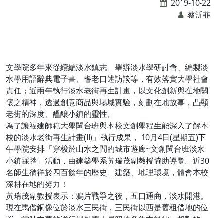
2019-10-22
蔡沂菲
文學院多年來從續編淡水鎮志、舉辦淡水學研討會、編製淡
水學用語辭典電子書、耆老口述訪談等，有效落實大學社會
責任；近兩年執行淡水老街再生計畫，以文化創新與在地關
懷之精神，透過創意商品與場域實驗，刻劃在地故事，凸顯
老街的深度、醞釀小鎮的靈性。
為了讓福建師範大學閩台班與本校文創學程生能深入了解本
校的淡水老街再生計畫(II)」執行成果， 10月4日(星期五)下
午學院安排「穿梭於山水之間的城市遊廊~文創閩台班淡水
小鎮踩踏」活動，由建築學系黃瑞茂副教授協助導覽。近30
名師生徜徉於四百餘年的歷史、建築、地理環境，體會本校
深耕在地的努力！
黃瑞茂副教授表示：鴉片戰爭之後，五口通商，淡水開港。
現在馬偕銅像位於淡水三民街，三民街以西是舊租借地的位