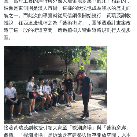
置，當時主要的洋行與外國人居留地多集中於此；相對的，
銅像是東側則是漢人市街，這樣的狀況也成為淡水的歷史面
貌之一。而此次的導覽就從馬偕銅像開始饒行，黃瑞茂副教
授說，往西這邊現稱之為「藝術街坊」，團隊透過計畫案改
造了這一段的街道空間，透過植樹與彎曲道路規劃行人徒步
區。
接著黃瑞茂副教授引領大家至「觀潮廣場」與「藝術穿廊」
參觀。「觀潮廣場」是拆除既有建築與留存開放空間，原本