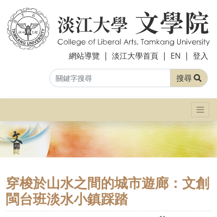
網站導覽
|
淡江大學首頁
|
EN
|
登入
搜尋
穿梭於山水之間的城市遊廊：文創
閩台班淡水小鎮踩踏