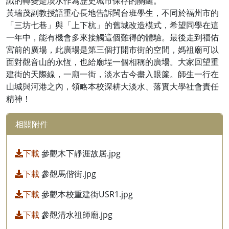
識的轉變是淡水作為歷史城市保存的關鍵。
黃瑞茂副教授語重心長地告訴閩台班學生，不同於福州市的
「三坊七巷」與「上下杭」的舊城改造模式，希望同學在這
一年中，能有機會多來接觸這個難得的體驗。最後走到福佑
宮前的廣場，此廣場是第三個打開市街的空間，媽祖廟可以
面對觀音山的永恆，也給廟埕一個相稱的廣場。大家回望重
建街的天際線，一廟一街，淡水古今盡入眼簾。師生一行在
山城與河港之內，領略本校深耕大淡水、落實大學社會責任
精神！
相關附件
下載
參觀木下靜涯故居.jpg
下載
參觀馬偕街.jpg
下載
參觀本校重建街USR1.jpg
下載
參觀清水祖師廟.jpg