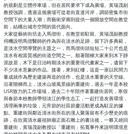
的規劃是立體停車場，但在居民要求下成為廣場。黃瑞茂副
教授強調，透過這個廣場可從老街直達河岸，調節密集市街
空間下的大量人潮；而藝術穿廊則提供一個開放空間在教堂
前，結構出城市空間的當代面向。
大家從藝術街坊走入馬偕街，在教堂前駐留。黃瑞茂副教授
伺機說明馬偕醫師的作為與在淡水的足跡，留下許多典範，
是淡水空間導覽的主題之一，而馬偕街頭短短二十公尺也是
淡水有相當質感的街道空間之一。順著階梯大家來到木下靜
涯故居，木下是日治時期淡水的重要現代畫家之一，遺留下
不少淡水意象的作品。接著，來到紅樓，這是一座以民間力
量成就作為歷史建築再造的佳作，也是淡水重要的天空線。
沿著階梯而上，淡水山坡風景線的重建街，過去一年是本校
USR致力的工作場域，過去二十年陪伴著重建街居民，寒假
與春節本校教師帶領淡江的學生志工，一起打造友善環境，
清理兩車的垃圾，元宵節的社區節慶活動更成為駐足的據
點。重建街與鄰近清水街所在的漢人聚落留有不少歷史的痕
跡，在欣賞清水巖祖師廟正面石雕上的書法後，一夥又繞回
重建街，黃瑞茂副教授以「重建街」拓寬事件來說明環境意