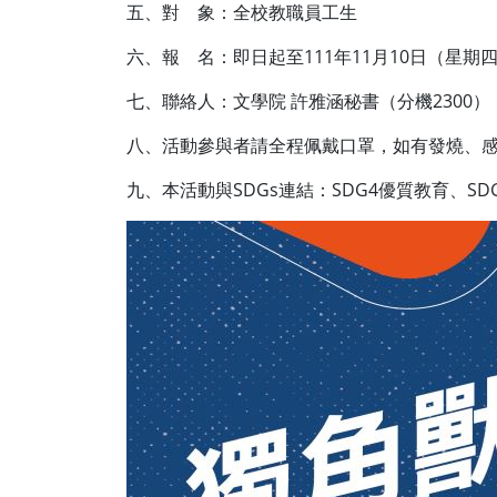
五、對 象：全校教職員工生
六、報 名：即日起至111年11月10日（星
七、聯絡人：文學院 許雅涵秘書（分機2300）
八、活動參與者請全程佩戴口罩，如有發燒、感
九、本活動與SDGs連結：SDG4優質教育、SD