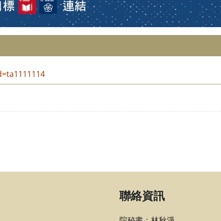
id=ta1111114
聯絡資訊
院秘書：林秋淨