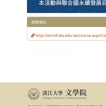
相關連結
http://enroll.tku.edu.tw/course.aspx?c