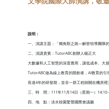
文學院國際大師演講，敬
說明：
一、演講主題：「獨角獸之路—解密領導團隊
二、演講貴賓：TutorABC創辦人楊正大
大數據和人工智慧的深度應用，讓低成本、大規
TutorABC做為線上教育的開創者，AI教
長達4年的研發期，並非一群工程師關在機房裡
三、時 間：111年11月14日（星期一）14:10～
四、地 點：淡水校園驚聲國際會議廳