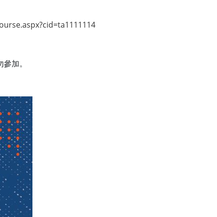
/course.aspx?cid=ta1111114
勿參加。