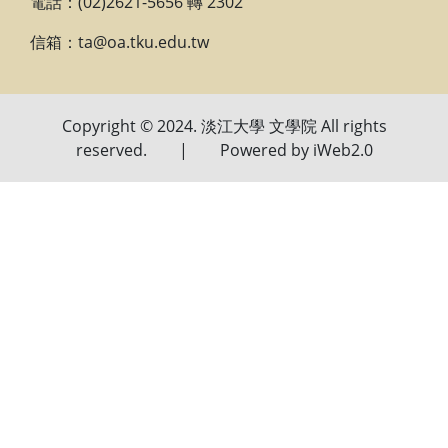
電話：(02)2621-5656 轉 2302
信箱：ta@oa.tku.edu.tw
Copyright © 2024. 淡江大學 文學院 All rights
reserved. | Powered by iWeb2.0